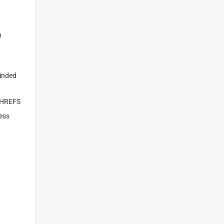
n
inded
AHREFS
ess
d