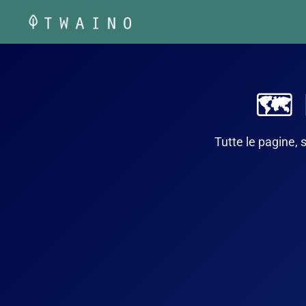
Vai
al
contenuto
🗺️
Tutte le pagine, 