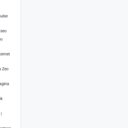
pulse
tseo
eo
nternet
ls Zeo
pagina
ok
|