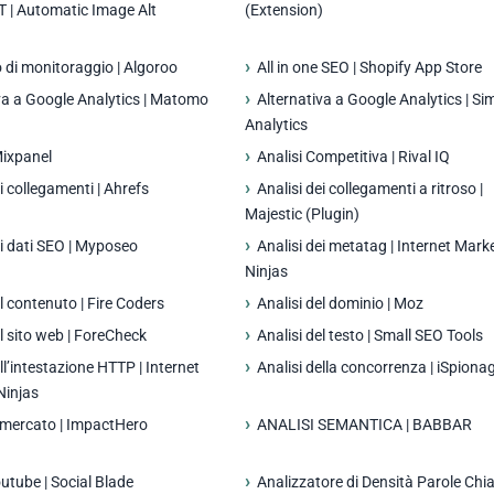
LT | Automatic Image Alt
(Extension)
 di monitoraggio | Algoroo
All in one SEO | Shopify App Store
va a Google Analytics | Matomo
Alternativa a Google Analytics | Si
Analytics
 Mixpanel
Analisi Competitiva | Rival IQ
ei collegamenti | Ahrefs
Analisi dei collegamenti a ritroso |
Majestic (Plugin)
ei dati SEO | Myposeo
Analisi dei metatag | Internet Mark
Ninjas
el contenuto | Fire Coders
Analisi del dominio | Moz
el sito web | ForeCheck
Analisi del testo | Small SEO Tools
ll’intestazione HTTP | Internet
Analisi della concorrenza | iSpiona
Ninjas
i mercato | ImpactHero
ANALISI SEMANTICA | BABBAR
outube | Social Blade
Analizzatore di Densità Parole Chia