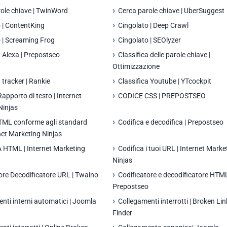
ole chiave | TwinWord
Cerca parole chiave | UberSuggest
 | ContentKing
Cingolato | Deep Crawl
 | Screaming Frog
Cingolato | SEOlyzer
a Alexa | Prepostseo
Classifica delle parole chiave |
Ottimizzazione
 tracker | Rankie
Classifica Youtube | YTcockpit
Rapporto di testo | Internet
CODICE CSS | PREPOSTSEO
Ninjas
TML conforme agli standard
Codifica e decodifica | Prepostseo
net Marketing Ninjas
 HTML | Internet Marketing
Codifica i tuoi URL | Internet Marke
Ninjas
ore Decodificatore URL | Twaino
Codificatore e decodificatore HTML
Prepostseo
nti interni automatici | Joomla
Collegamenti interrotti | Broken Lin
)
Finder