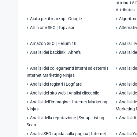
attributi A
Attributes
Aiuto per il markup | Google
Algoritmo
All in one SEO | Topvisor
Alternati
Amazon SEO | Helium 10
Analisi |
Analisi dei backlink | Ahrefs
Analisi d
Analisi dei collegamenti interni ed esterni |
Analisi d
Internet Marketing Ninjas
Analisi dei registri | Logflare
Analisi d
Analisi del sito web | Analisi cliccabile
Analisi d
Analisi dell’immagine | Internet Marketing
Analisi de
Ninjas
Marketing 
Analisi della reputazione | Synup Listing
Analisi d
Scan
Analisi SEO rapida sulla pagina | Internet
Analisi Y