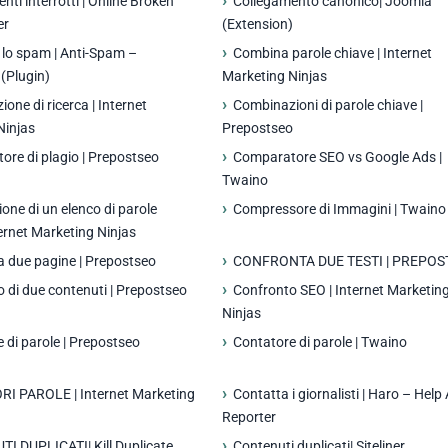
nti interrotti | Online Broken
Collegamento canonico| Joomla
er
(Extension)
 lo spam | Anti-Spam –
Combina parole chiave | Internet
(Plugin)
Marketing Ninjas
one di ricerca | Internet
Combinazioni di parole chiave |
Ninjas
Prepostseo
re di plagio | Prepostseo
Comparatore SEO vs Google Ads |
Twaino
one di un elenco di parole
Compressore di Immagini | Twaino
ternet Marketing Ninjas
 due pagine | Prepostseo
CONFRONTA DUE TESTI | PREPOS
 di due contenuti | Prepostseo
Confronto SEO | Internet Marketin
Ninjas
 di parole | Prepostseo
Contatore di parole | Twaino
I PAROLE | Internet Marketing
Contatta i giornalisti | Haro – Help 
Reporter
I DUPLICATI| Kill Duplicate
Contenuti duplicati| Siteliner