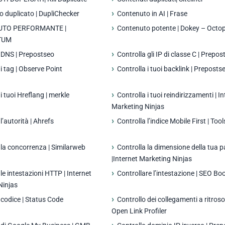
 duplicato | DupliChecker
Contenuto in AI | Frase
TO PERFORMANTE |
Contenuto potente | Dokey – Octo
TUM
 DNS | Prepostseo
Controlla gli IP di classe C | Prepos
 i tag | Observe Point
Controlla i tuoi backlink | Preposts
i tuoi Hreflang | merkle
Controlla i tuoi reindirizzamenti | I
Marketing Ninjas
l’autorità | Ahrefs
Controlla l’indice Mobile First | Too
 la concorrenza | Similarweb
Controlla la dimensione della tua 
|Internet Marketing Ninjas
 le intestazioni HTTP | Internet
Controllare l’intestazione | SEO Bo
Ninjas
 codice | Status Code
Controllo dei collegamenti a ritroso 
Open Link Profiler