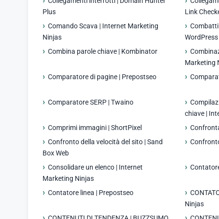
Collegamenti interrotti | Domain Hunter
Collegame
Plus
Link Check
Comando Scava | Internet Marketing
Combatti
Ninjas
WordPress 
Combina parole chiave | Kombinator
Combinazi
Marketing 
Comparatore di pagine | Prepostseo
Comparato
Comparatore SERP | Twaino
Compilazi
chiave | In
Comprimi immagini | ShortPixel
Confronta
Confronto della velocità del sito | Sand
Confronto
Box Web
Consolidare un elenco | Internet
Contatore
Marketing Ninjas
Contatore linea | Prepostseo
CONTATOR
Ninjas
CONTENUTI DI TENDENZA | BUZZSUMO
CONTENUT