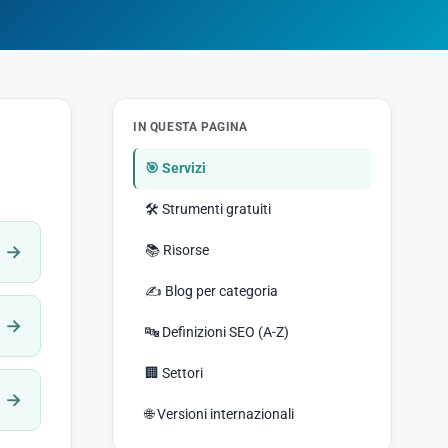
IN QUESTA PAGINA
🎯
Servizi
🛠️
Strumenti gratuiti
→
📚
Risorse
✍️
Blog per categoria
→
🔤
Definizioni SEO (A-Z)
🏢
Settori
→
🌐
Versioni internazionali