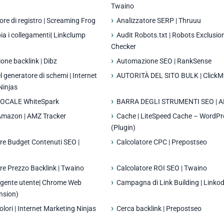
Twaino
ore di registro | Screaming Frog
Analizzatore SERP | Thruuu
pia i collegamenti| Linkclump
Audit Robots.txt | Robots Exclusio
Checker
ne backlink | Dibz
Automazione SEO | RankSense
l generatore di schemi | Internet
AUTORITÀ DEL SITO BULK | ClickM
Ninjas
LOCALE WhiteSpark
BARRA DEGLI STRUMENTI SEO | 
Amazon | AMZ Tracker
Cache | LiteSpeed ​​Cache – WordPr
(Plugin)
re Budget Contenuti SEO |
Calcolatore CPC | Prepostseo
re Prezzo Backlink | Twaino
Calcolatore ROI SEO | Twaino
gente utente| Chrome Web
Campagna di Link Building | Linko
nsion)
olori | Internet Marketing Ninjas
Cerca backlink | Prepostseo