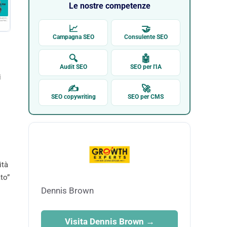
Le nostre competenze
📈
🤝
Campagna SEO
Consulente SEO
🔍
🤖
Audit SEO
SEO per l'IA
i
✍
🚀
SEO copywriting
SEO per CMS
ità
to”
Dennis Brown
Visita Dennis Brown →