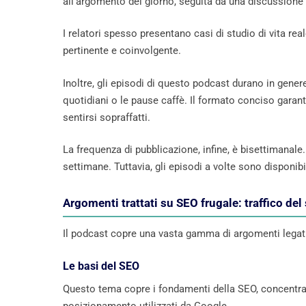
all’argomento del giorno, seguita da una discussione 
I relatori spesso presentano casi di studio di vita re
pertinente e coinvolgente.
Inoltre, gli episodi di questo podcast durano in genere
quotidiani o le pause caffè. Il formato conciso garan
sentirsi sopraffatti.
La frequenza di pubblicazione, infine, è bisettimanale
settimane. Tuttavia, gli episodi a volte sono disponib
Argomenti trattati su SEO frugale: traffico de
Il podcast copre una vasta gamma di argomenti legati a
Le basi del SEO
Questo tema copre i fondamenti della SEO, concentrand
posizionamento utilizzati da Google.