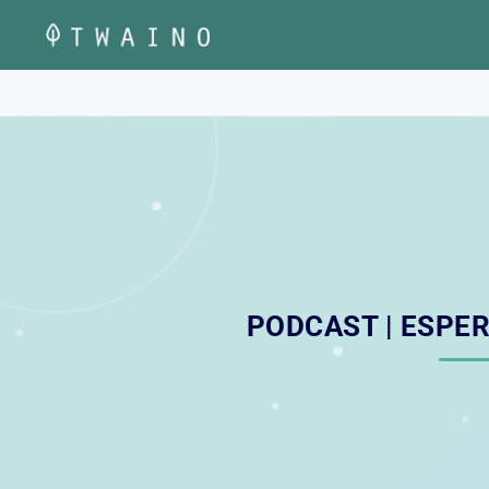
Vai
al
contenuto
PODCAST | ESPER