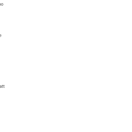
no
e
att