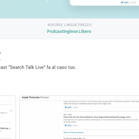
RISORSE
LINGUE
PREZZO
Podcast
Inglese
Libero
e
st “Search Talk Live” fa al caso tuo.