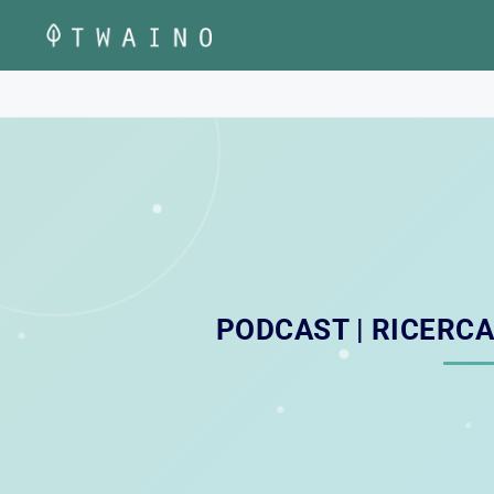
Vai
al
contenuto
PODCAST | RICERCA