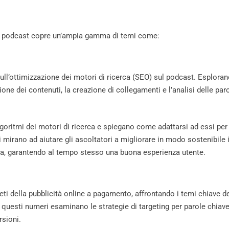
e il podcast copre un’ampia gamma di temi come:
sull’ottimizzazione dei motori di ricerca (SEO) sul podcast. Esplora
ione dei contenuti, la creazione di collegamenti e l’analisi delle par
goritmi dei motori di ricerca e spiegano come adattarsi ad essi per
 mirano ad aiutare gli ascoltatori a migliorare in modo sostenibile i
erca, garantendo al tempo stesso una buona esperienza utente.
eti della pubblicità online a pagamento, affrontando i temi chiave d
questi numeri esaminano le strategie di targeting per parole chiave
rsioni.