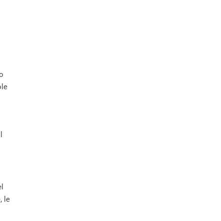
no
ole
l
el
, le