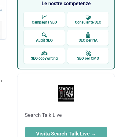
Le nostre competenze
📈
🤝
Campagna SEO
Consulente SEO
🔍
🤖
Audit SEO
SEO per l'IA
✍
🚀
SEO copywriting
SEO per CMS
a
Search Talk Live
Visita Search Talk Live →