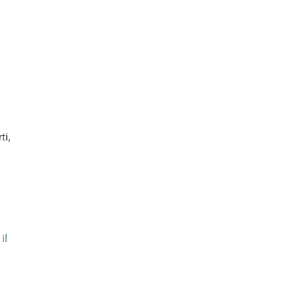
ti,
u
il