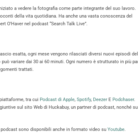
iziato a vedere la fotografia come parte integrante del suo lavoro.
resoconti della vita quotidiana. Ha anche una vasta conoscenza del
ert O’Haver nel podcast “Search Talk Live”.
ascio esatta, ogni mese vengono rilasciati diversi nuovi episodi del
può variare dai 30 ai 60 minuti. Ogni numero è strutturato in più par
rgomenti trattati.
piattaforme, tra cui
Podcast di Apple
,
Spotify
,
Deezer
E
Podchaser
.
ggiuntive sul sito Web di Huckabuy, un partner di podcast, nonché s
del podcast sono disponibili anche in formato video su
Youtube
.