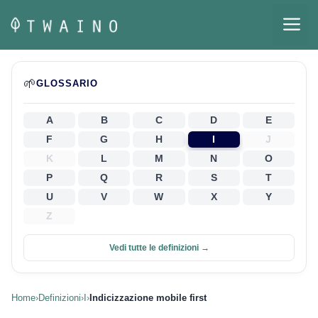
Vai
M
al
contenuto
🌱
GLOSSARIO
A
B
C
D
E
F
G
H
I
J
K
L
M
N
O
P
Q
R
S
T
U
V
W
X
Y
Z
Vedi tutte le definizioni →
Home
›
Definizioni
›
I
›
Indicizzazione mobile first