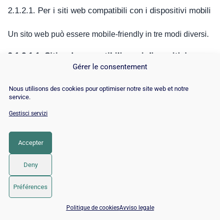
2.1.2.1. Per i siti web compatibili con i dispositivi mobili
Un sito web può essere mobile-friendly in tre modi diversi.
2.1.2.1.1. Siti web compatibili con i dispositivi
Gérer le consentement
mobili grazie al web design reattivo
Nous utilisons des cookies pour optimiser notre site web et notre
Nel design responsivo, il design e il contenuto del sito web
service.
si adattano automaticamente alla larghezza dello schermo
Gestisci servizi
disponibile (in pixel)
Accepter
Deny
Préférences
📅 Prenota 15 min con un esperto SEO / GEO
Politique de cookies
Avviso legale