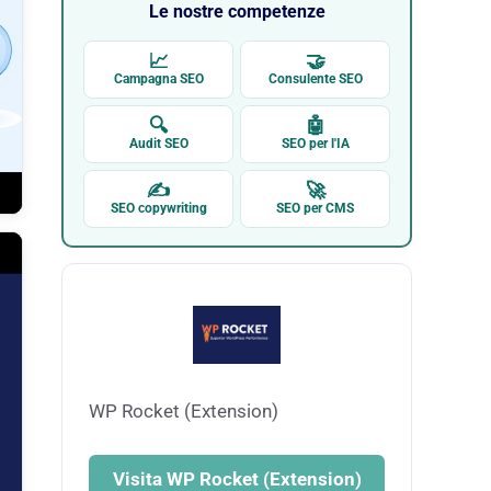
Le nostre competenze
📈
🤝
Campagna SEO
Consulente SEO
🔍
🤖
Audit SEO
SEO per l'IA
✍
🚀
SEO copywriting
SEO per CMS
WP Rocket (Extension)
Visita WP Rocket (Extension)