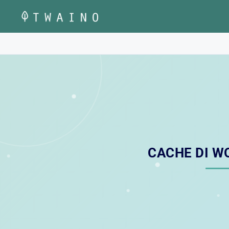
Vai
al
contenuto
CACHE DI W