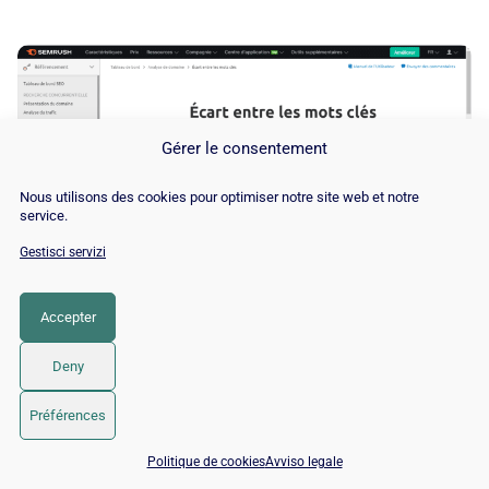
Gérer le consentement
Nous utilisons des cookies pour optimiser notre site web et notre
service.
Gestisci servizi
Accepter
Presteremo particolare attenzione alla griglia di confronto:
Deny
Préférences
📅 Prenota 15 min con un esperto SEO / GEO
Politique de cookies
Avviso legale