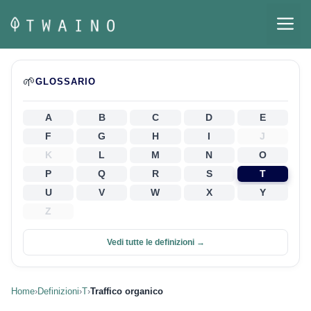
Vai
M
al
contenuto
🌱
GLOSSARIO
A
B
C
D
E
F
G
H
I
J
K
L
M
N
O
P
Q
R
S
T
U
V
W
X
Y
Z
Vedi tutte le definizioni →
Home
›
Definizioni
›
T
›
Traffico organico