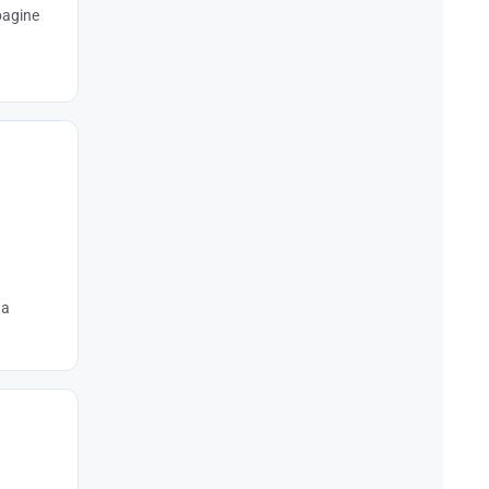
pagine
ua