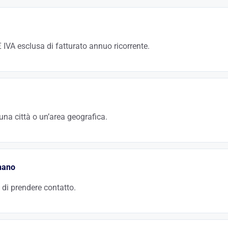
IVA esclusa di fatturato annuo ricorrente.
vertito tramite SEO diventa un cliente ricorrente per diversi anni. Il costo di
so per 10 rispetto a Google Ads nel medio termine.
 una città o un’area geografica.
», « commercialista Napoli »: queste query ad alta intenzione commercial
mite Google Business Profile e le pagine dedicate per città è un investiment
onano
 di prendere contatto.
ecializzazioni, testimonianze, team. Un sito ben strutturato e ben referenz
immediato pregiudizio di credibilità.