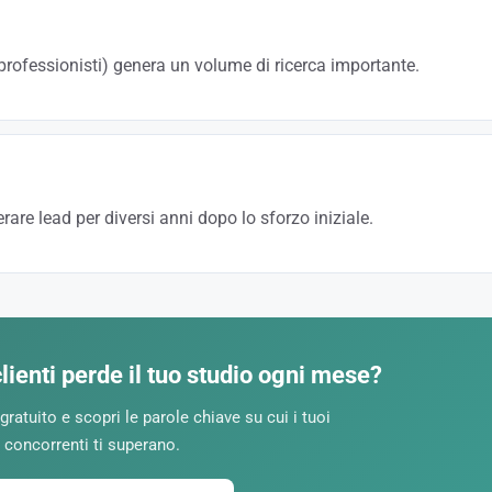
 professionisti) genera un volume di ricerca importante.
a su « commercialista », punta su nicchie precise: « commercialista e-co
RL ». Queste parole chiave convertono meglio e sono meno contese.
are lead per diversi anni dopo lo sforzo iniziale.
resce ogni anno, il SEO è un investimento duraturo. Per uno studio contabi
zazione dei clienti.
lienti perde il tuo studio ogni mese?
gratuito e scopri le parole chiave su cui i tuoi
concorrenti ti superano.