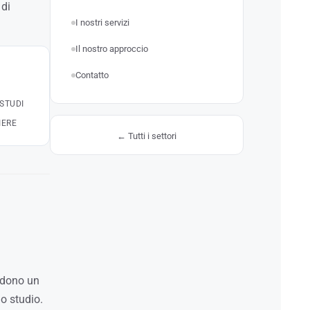
 di
I nostri servizi
Il nostro approccio
Contatto
STUDI
IERE
← Tutti i settori
endono un
uo studio.