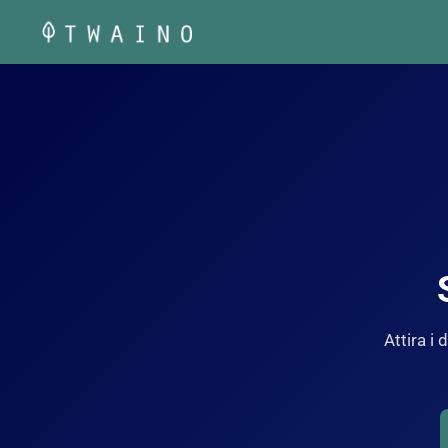
Vai
al
contenuto
Attira i