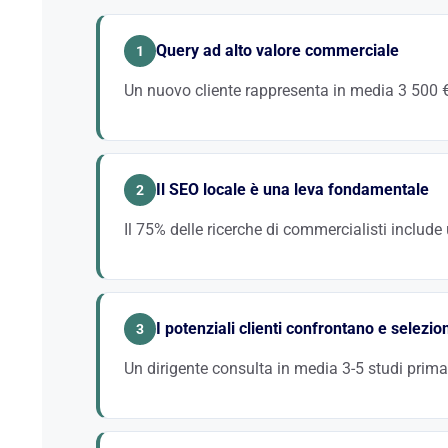
Query ad alto valore commerciale
1
Un nuovo cliente rappresenta in media 3 500 € 
A differenza di altri settori, un potenziale cliente con
acquisizione tramite referenziamento naturale è divi
Il SEO locale è una leva fondamentale
2
Il 75% delle ricerche di commercialisti include
« Commercialista Milano », « studio contabile Roma 
già nel mirino dei tuoi concorrenti. Il SEO locale tra
I potenziali clienti confrontano e selezi
strategico.
3
Un dirigente consulta in media 3-5 studi prima
Il tuo sito deve rassicurare: competenze, onorari, sp
appare nei primi 3 risultati di Google beneficia di un 