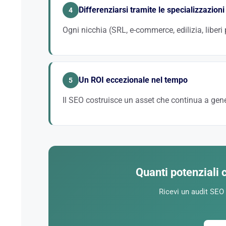
Differenziarsi tramite le specializzazioni
4
Ogni nicchia (SRL, e-commerce, edilizia, liberi
Piuttosto che affrontare frontalmente la concorrenz
», « studio contabile edilizia », « commercialista S
Un ROI eccezionale nel tempo
5
Il SEO costruisce un asset che continua a gener
A differenza delle campagne Google Ads il cui costo c
ROI a 24 mesi supera spesso il 500% grazie alla fideliz
Quanti potenziali c
Ricevi un audit SEO 