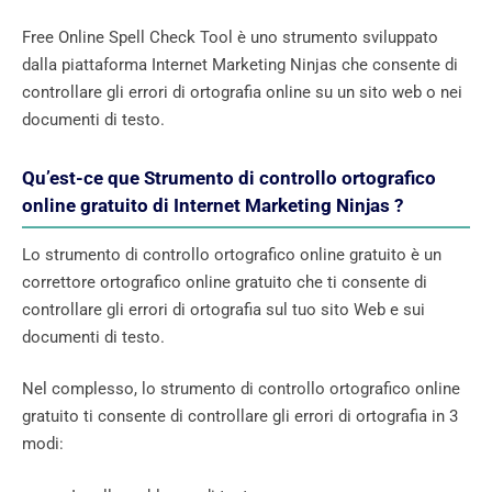
Free Online Spell Check Tool è uno strumento sviluppato
dalla piattaforma Internet Marketing Ninjas che consente di
controllare gli errori di ortografia online su un sito web o nei
documenti di testo.
Qu’est-ce que Strumento di controllo ortografico
online gratuito di Internet Marketing Ninjas ?
Lo strumento di controllo ortografico online gratuito è un
correttore ortografico online gratuito che ti consente di
controllare gli errori di ortografia sul tuo sito Web e sui
documenti di testo.
Nel complesso, lo strumento di controllo ortografico online
gratuito ti consente di controllare gli errori di ortografia in 3
modi: