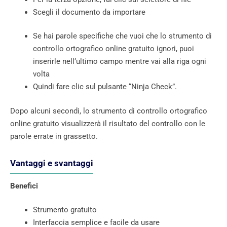
Scegli il documento da importare
Se hai parole specifiche che vuoi che lo strumento di
controllo ortografico online gratuito ignori, puoi
inserirle nell’ultimo campo mentre vai alla riga ogni
volta
Quindi fare clic sul pulsante “Ninja Check”.
Dopo alcuni secondi, lo strumento di controllo ortografico
online gratuito visualizzerà il risultato del controllo con le
parole errate in grassetto.
Vantaggi e svantaggi
Benefici
Strumento gratuito
Interfaccia semplice e facile da usare