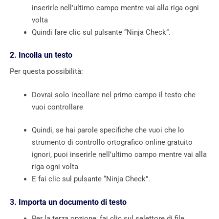
inserirle nell’ultimo campo mentre vai alla riga ogni
volta
Quindi fare clic sul pulsante “Ninja Check”.
2. Incolla un testo
Per questa possibilità:
Dovrai solo incollare nel primo campo il testo che
vuoi controllare
Quindi, se hai parole specifiche che vuoi che lo
strumento di controllo ortografico online gratuito
ignori, puoi inserirle nell’ultimo campo mentre vai alla
riga ogni volta
E fai clic sul pulsante “Ninja Check”.
3. Importa un documento di testo
Per la terza opzione, fai clic sul selettore di file