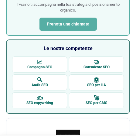
Twaino ti accompagna nella tua strategia di posizionamento
organico.
Prenota una chiamata
Le nostre competenze
📈
🤝
Campagna SEO
Consulente SEO
🔍
🤖
Audit SEO
SEO per l'IA
✍
🚀
SEO copywriting
SEO per CMS