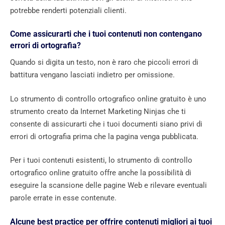
potrebbe renderti potenziali clienti.
Come assicurarti che i tuoi contenuti non contengano
errori di ortografia?
Quando si digita un testo, non è raro che piccoli errori di
battitura vengano lasciati indietro per omissione.
Lo strumento di controllo ortografico online gratuito è uno
strumento creato da Internet Marketing Ninjas che ti
consente di assicurarti che i tuoi documenti siano privi di
errori di ortografia prima che la pagina venga pubblicata.
Per i tuoi contenuti esistenti, lo strumento di controllo
ortografico online gratuito offre anche la possibilità di
eseguire la scansione delle pagine Web e rilevare eventuali
parole errate in esse contenute.
Alcune best practice per offrire contenuti migliori ai tuoi