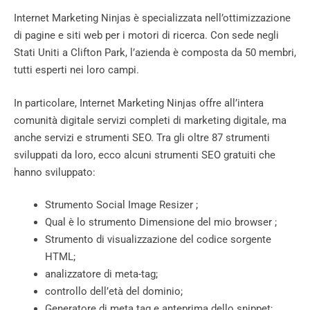
Internet Marketing Ninjas è specializzata nell’ottimizzazione
di pagine e siti web per i motori di ricerca. Con sede negli
Stati Uniti a Clifton Park, l’azienda è composta da 50 membri,
tutti esperti nei loro campi.
In particolare, Internet Marketing Ninjas offre all’intera
comunità digitale servizi completi di marketing digitale, ma
anche servizi e strumenti SEO. Tra gli oltre 87 strumenti
sviluppati da loro, ecco alcuni strumenti SEO gratuiti che
hanno sviluppato:
Strumento Social Image Resizer ;
Qual è lo strumento Dimensione del mio browser ;
Strumento di visualizzazione del codice sorgente
HTML;
analizzatore di meta-tag;
controllo dell’età del dominio;
Generatore di meta tag e anteprima dello snippet;