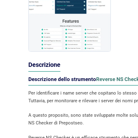
Descrizione
Descrizione dello strumento
Reverse NS Check
Per identificare i name server che ospitano lo stess
Tuttavia, per monitorare e rilevare i server dei nomi p
A questo proposito, sono state sviluppate molte soluzi
NS Checker di Prepostseo.
Reverse NS Checker è un efficace strumento che permet