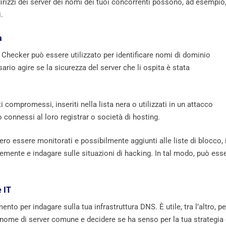
indirizzi dei server dei nomi dei tuoi concorrenti possono, ad esempio
.
a
S Checker può essere utilizzato per identificare nomi di dominio
sario agire se la sicurezza del server che li ospita è stata
 compromessi, inseriti nella lista nera o utilizzati in un attacco
 connessi al loro registrar o società di hosting.
o essere monitorati e possibilmente aggiunti alle liste di blocco, i
emente e indagare sulle situazioni di hacking. In tal modo, può ess
e IT
to per indagare sulla tua infrastruttura DNS. È utile, tra l’altro, pe
 nome di server comune e decidere se ha senso per la tua strategia 