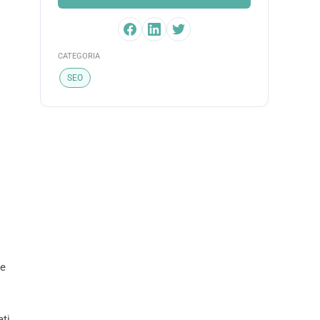
CATEGORIA
SEO
se
ati