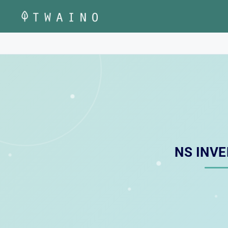
Vai
al
contenuto
NS INVE