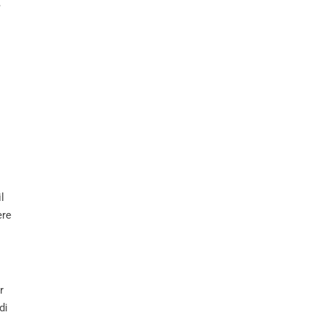
,
l
ere
r
di