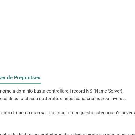
er de Prepostseo
o nome a dominio basta controllare i record NS (Name Server).
resenti sulla stessa sottorete, è necessaria una ricerca inversa.
oni di ricerca inversa. Tra i migliori in questa categoria c’è Rever
te di identificare, gratuitamente, i diversi nomi a dominio associ