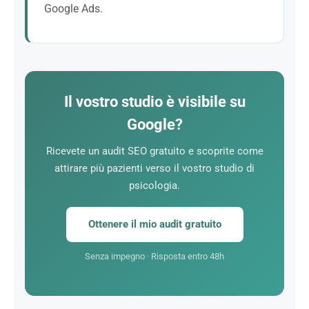
Google Ads.
La pubblicità a pagamento può essere efficace a
breve termine, ma ogni clic ha un costo. Il SEO, una
volta implementato, genera traffico organico
duraturo. Per uno psicologo in libera professione, è
Il vostro studio è visibile su
l’investimento di marketing più redditizio sul lungo
Google?
termine.
Ricevete un audit SEO gratuito e scoprite come
attirare più pazienti verso il vostro studio di
psicologia.
Ottenere il mio audit gratuito
Senza impegno · Risposta entro 48h