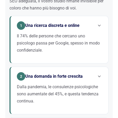
SEO adeguata, il vostro studio rimane invisibile per
coloro che hanno più bisogno di voi.
Una ricerca discreta e online
1
Il 74% delle persone che cercano uno
psicologo passa per Google, spesso in modo
confidenziale.
A differenza di altre professioni sanitarie, la ricerca
di uno psicologo è spesso un atto intimo. I pazienti
Una domanda in forte crescita
preferiscono cercare discretamente online piuttosto
2
che chiedere raccomandazioni. Essere visibili su
Dalla pandemia, le consulenze psicologiche
Google significa essere presenti nel momento esatto
sono aumentate del 45%, e questa tendenza
in cui il paziente compie il proprio passo.
continua.
La sensibilizzazione alla salute mentale progredisce