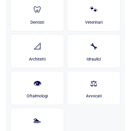
🦷
🐾
Dentisti
Veterinari
📐
🔧
Architetti
Idraulici
👁️
⚖️
Oftalmologi
Avvocati
🏊