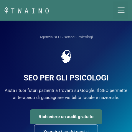
Vai
M
al
contenuto
Agenzia SEO
›
Settori
› Psicologi
🧠
SEO PER GLI PSICOLOGI
Aiuta i tuoi futuri pazienti a trovarti su Google. Il SEO permette
ai terapeuti di guadagnare visibilità locale e nazionale.
Richiedere un audit gratuito
Scoprire i nostri servizi