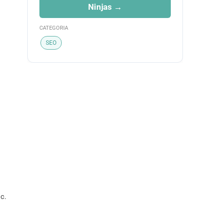
Ninjas →
CATEGORIA
SEO
c.