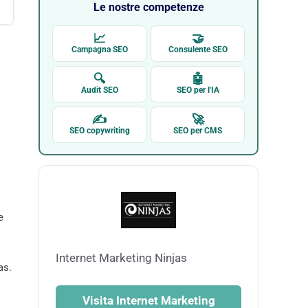
Le nostre competenze
📈
🤝
Campagna SEO
Consulente SEO
🔍
🤖
Audit SEO
SEO per l'IA
✍
🚀
SEO copywriting
SEO per CMS
e
Internet Marketing Ninjas
as.
Visita Internet Marketing