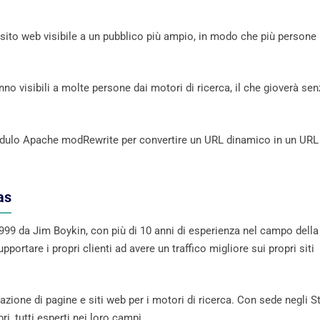
o sito web visibile a un pubblico più ampio, in modo che più persone
o visibili a molte persone dai motori di ricerca, il che gioverà sen
 modulo Apache modRewrite per convertire un URL dinamico in un URL
as
999 da Jim Boykin, con più di 10 anni di esperienza nel campo della
portare i propri clienti ad avere un traffico migliore sui propri siti
azione di pagine e siti web per i motori di ricerca. Con sede negli St
i, tutti esperti nei loro campi.