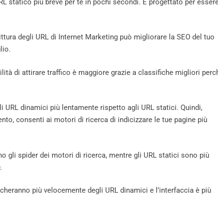
RL statico più breve per te in pochi secondi. È progettato per esser
rittura degli URL di Internet Marketing può migliorare la SEO del tuo
lio.
ità di attirare traffico è maggiore grazie a classifiche migliori perc
li URL dinamici più lentamente rispetto agli URL statici. Quindi,
to, consenti ai motori di ricerca di indicizzare le tue pagine più
o gli spider dei motori di ricerca, mentre gli URL statici sono più
.
richeranno più velocemente degli URL dinamici e l’interfaccia è più