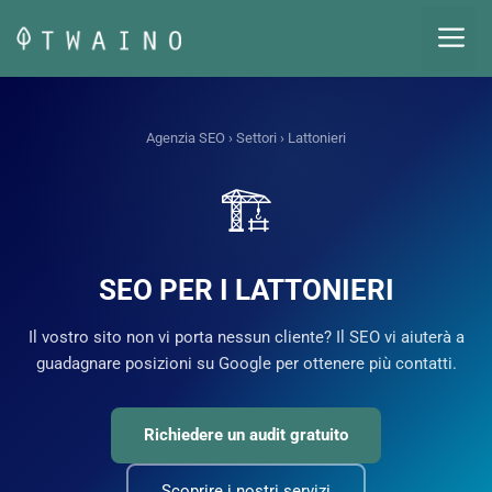
Vai
M
al
contenuto
Agenzia SEO
›
Settori
› Lattonieri
🏗️
SEO PER I LATTONIERI
Il vostro sito non vi porta nessun cliente? Il SEO vi aiuterà a
guadagnare posizioni su Google per ottenere più contatti.
Richiedere un audit gratuito
Scoprire i nostri servizi