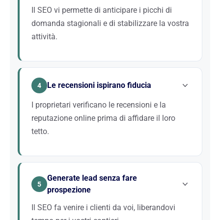
richieste di preventivo. Senza una strategia SEO,
Il SEO vi permette di anticipare i picchi di
lasciate il campo libero ai vostri concorrenti.
domanda stagionali e di stabilizzare la vostra
attività.
L’attività di copertura conosce variazioni stagionali
importanti. Preparando il vostro SEO in anticipo
Le recensioni ispirano fiducia
(contenuti sulla manutenzione prima dell’inverno, la
4
ristrutturazione in primavera), siete già posizionati
I proprietari verificano le recensioni e la
quando la domanda esplode. Risultato: un
reputazione online prima di affidare il loro
portafoglio ordini più regolare.
tetto.
Il tetto è un investimento importante. I clienti
vogliono un professionista affidabile. Una strategia
Generate lead senza fare
SEO che integra la gestione delle recensioni Google e
5
prospezione
la valorizzazione dei vostri lavori rassicura i
potenziali clienti e aumenta il vostro tasso di
Il SEO fa venire i clienti da voi, liberandovi
conversione.