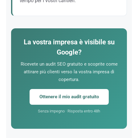
tempo per i vostri cantieri.
Come lattoniere, il vostro tempo è sui cantieri, non al
telefono a fare prospezione. Il SEO trasforma il
vostro sito in una macchina per i lead che lavora
24h/24. I clienti vi trovano, richiedono un preventivo
La vostra impresa è visibile su
e voi non dovete fare altro che rispondere.
Google?
Ricevete un audit SEO gratuito e scoprite come
attirare più clienti verso la vostra impresa di
copertura.
Ottenere il mio audit gratuito
Senza impegno · Risposta entro 48h