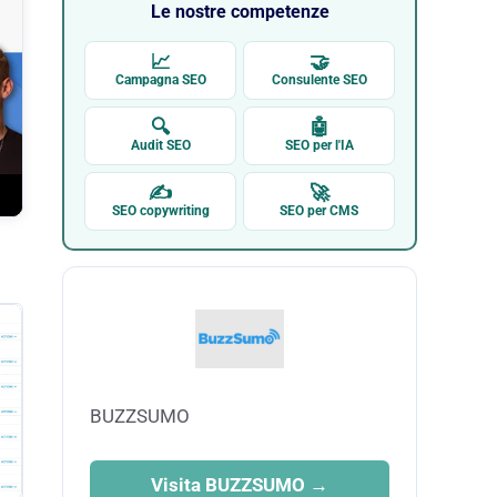
Le nostre competenze
📈
🤝
Campagna SEO
Consulente SEO
🔍
🤖
Audit SEO
SEO per l'IA
✍
🚀
SEO copywriting
SEO per CMS
BUZZSUMO
Visita BUZZSUMO →