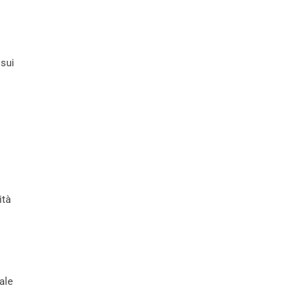
 sui
ità
ale