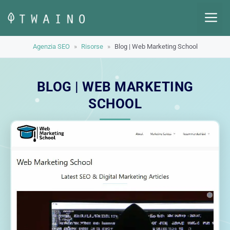
Vai
M
al
contenuto
Agenzia SEO
»
Risorse
»
Blog | Web Marketing School
BLOG | WEB MARKETING
SCHOOL