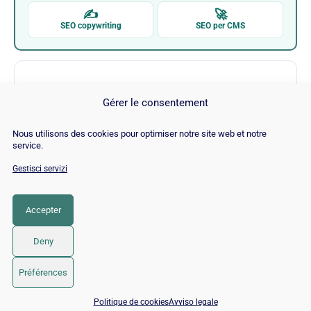
✍
🚀
SEO copywriting
SEO per CMS
Gérer le consentement
Nous utilisons des cookies pour optimiser notre site web et notre
service.
Sébastien Tardieu
Gestisci servizi
Visita Sébastien Tardieu →
Accepter
Deny
© 2026 Twaino
• Creato con
GeneratePress
Préférences
📅 Prenota 15 min con un esperto SEO / GEO
Politique de cookies
Avviso legale