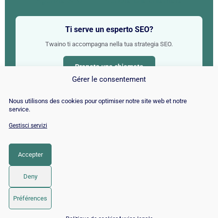
Agenzia SEO
Prenota una chiamata
Ti serve un esperto SEO?
Twaino ti accompagna nella tua strategia SEO.
Prenota una chiamata
Gérer le consentement
Nous utilisons des cookies pour optimiser notre site web et notre
Le nostre competenze
service.
Gestisci servizi
📈
🤝
Campagna SEO
Consulente SEO
Accepter
🔍
🤖
Audit SEO
SEO per l'IA
Deny
✍
🚀
SEO copywriting
SEO per CMS
Préférences
📅 Prenota 15 min con un esperto SEO / GEO