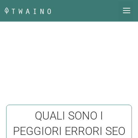
Vai
M
al
contenuto
QUALI SONO I
PEGGIORI ERRORI SEO