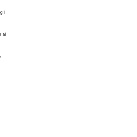
gli
e ai
o