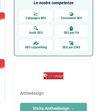
Le nostre competenze
📈
🤝
Campagna SEO
Consulente SEO
🔍
🤖
Audit SEO
SEO per l'IA
✍
🚀
SEO copywriting
SEO per CMS
Anthedesign
Visita Anthedesign →