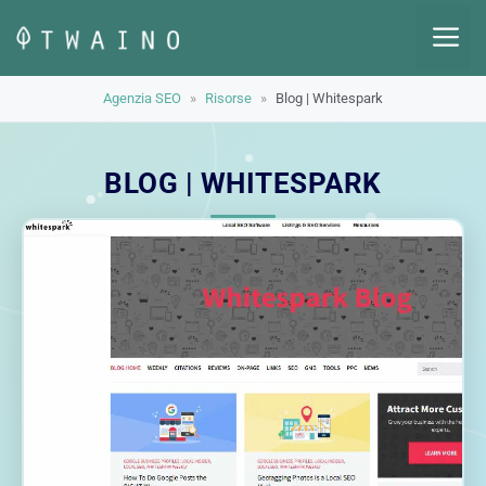
Vai
M
al
contenuto
Agenzia SEO
»
Risorse
»
Blog | Whitespark
BLOG | WHITESPARK