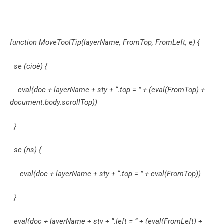
function MoveToolTip(layerName, FromTop, FromLeft, e) {
se (cioè) {
eval(doc + layerName + sty + “.top = ” + (eval(FromTop) +
document.body.scrollTop))
}
se (ns) {
eval(doc + layerName + sty + “.top = ” + eval(FromTop))
}
eval(doc + layerName + sty + “.left = ” + (eval(FromLeft) +