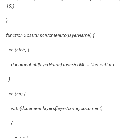
15))
}
function SostituisciContenuto(layerName) {
se (cioè) {
document.all[layerName].innerHTML = ContentInfo
}
se (ns) {
with(document.layers[layerName].document)
{
aprire();