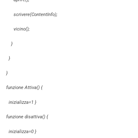
scrivere(ContentInfo);
vicino();
}
}
}
funzione Attiva() {
inizializza=1 }
funzione disattiva() {
inizializza=0 }