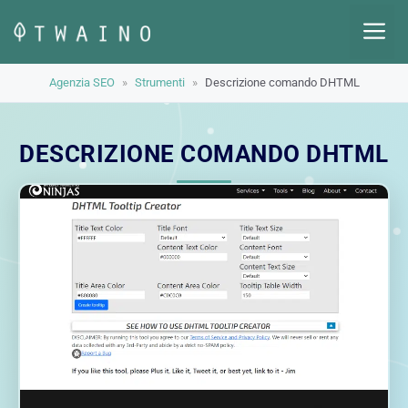
Vai
M
al
contenuto
Agenzia SEO
»
Strumenti
»
Descrizione comando DHTML
DESCRIZIONE COMANDO DHTML