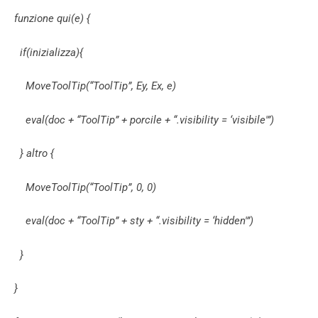
funzione qui(e) {
if(inizializza){
MoveToolTip(“ToolTip”, Ey, Ex, e)
eval(doc + “ToolTip” + porcile + “.visibility = ‘visibile'”)
} altro {
MoveToolTip(“ToolTip”, 0, 0)
eval(doc + “ToolTip” + sty + “.visibility = ‘hidden'”)
}
}