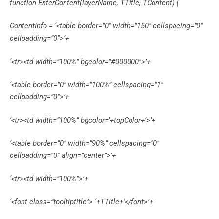
function EnterContent(layerName, TTitle, TContent) {
ContentInfo = ‘<table border=”0″ width=”150″ cellspacing=”0″
cellpadding=”0″>’+
‘<tr><td width=”100%” bgcolor=”#000000″>’+
‘<table border=”0″ width=”100%” cellspacing=”1″
cellpadding=”0″>’+
‘<tr><td width=”100%” bgcolor=’+topColor+’>’+
‘<table border=”0″ width=”90%” cellspacing=”0″
cellpadding=”0″ align=”center”>’+
‘<tr><td width=”100%”>’+
‘<font class=”tooltiptitle”> ‘+TTitle+'</font>’+