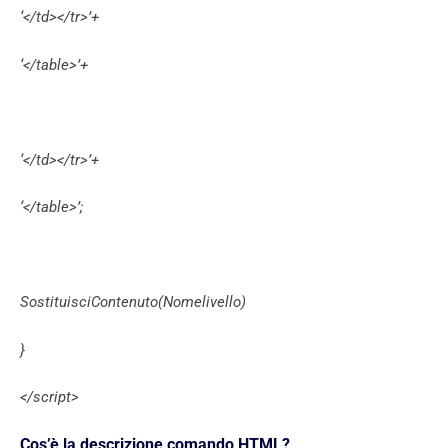
‘</td></tr>’+
‘</table>’+
‘</td></tr>’+
‘</table>’;
SostituisciContenuto(Nomelivello)
}
</script>
Cos’è la descrizione comando HTML?