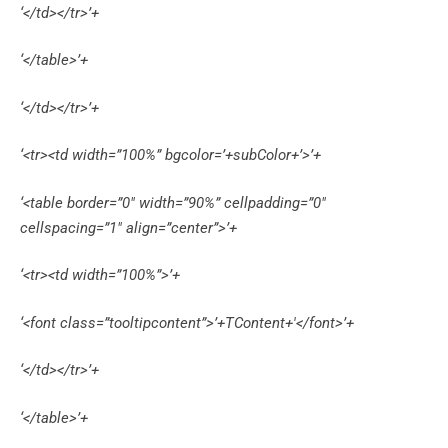
‘</td></tr>’+
‘</table>’+
‘</td></tr>’+
‘<tr><td width=”100%” bgcolor=’+subColor+’>’+
‘<table border=”0″ width=”90%” cellpadding=”0″
cellspacing=”1″ align=”center”>’+
‘<tr><td width=”100%”>’+
‘<font class=”tooltipcontent”>’+TContent+'</font>’+
‘</td></tr>’+
‘</table>’+