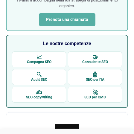
Twaino ti accompagna nella tua strategia di posizionamento
organico.
Prenota una chiamata
Le nostre competenze
📈
🤝
Campagna SEO
Consulente SEO
🔍
🤖
Audit SEO
SEO per l'IA
✍
🚀
SEO copywriting
SEO per CMS