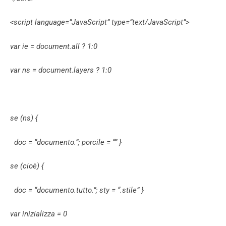
<script language=”JavaScript” type=”text/JavaScript”>
var ie = document.all ? 1:0
var ns = document.layers ? 1:0
se (ns) {
doc = “documento.”; porcile = “” }
se (cioè) {
doc = “documento.tutto.”; sty = “.stile” }
var inizializza = 0