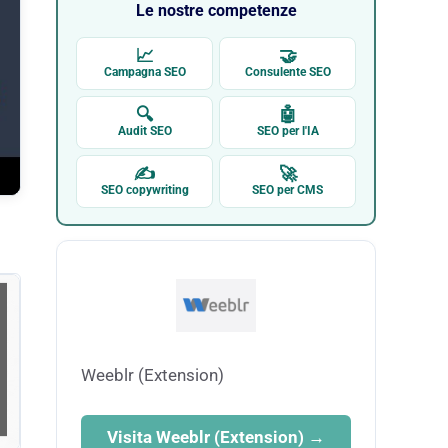
Le nostre competenze
📈
🤝
Campagna SEO
Consulente SEO
🔍
🤖
Audit SEO
SEO per l'IA
✍
🚀
SEO copywriting
SEO per CMS
Weeblr (Extension)
Visita Weeblr (Extension) →