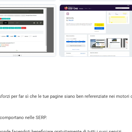
sforzi per far sì che le tue pagine siano ben referenziate nei motori 
i comportano nelle SERP.
nde facendoti beneficiare gratuitamente di tutti i suoi servizi.