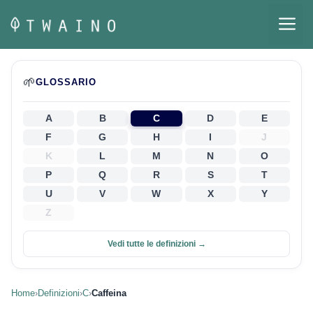
Vai
M
al
contenuto
🌱
GLOSSARIO
A
B
C
D
E
F
G
H
I
J
K
L
M
N
O
P
Q
R
S
T
U
V
W
X
Y
Z
Vedi tutte le definizioni →
Home
›
Definizioni
›
C
›
Caffeina