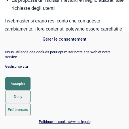
La proposta di risultati rilevanti e meglio adattati alle
richieste degli utenti
I webmaster si erano resi conto che con questo
cambiamento, i loro contenuti potevano essere carrellati e
indicizzati dal Googlebot poco dopo la pubblicazione.
Gérer le consentement
Nous utilisons des cookies pour optimiser notre site web et notre
service.
Gestisci servizi
Accepter
Deny
Préférences
📅 Prenota 15 min con un esperto SEO / GEO
Politique de cookies
Avviso legale