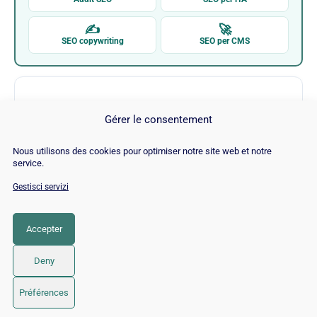
✍
🚀
SEO copywriting
SEO per CMS
Gérer le consentement
Nous utilisons des cookies pour optimiser notre site web et notre
service.
Blog Ahrefs
Gestisci servizi
Visita Blog Ahrefs →
Accepter
Deny
© 2026 Twaino
• Creato con
GeneratePress
Préférences