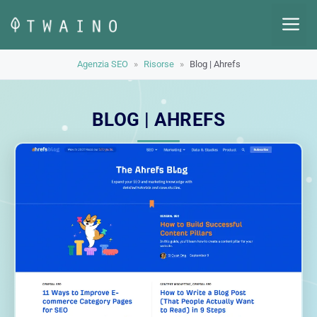
Vai
M
al
contenuto
Agenzia SEO
»
Risorse
»
Blog | Ahrefs
BLOG | AHREFS