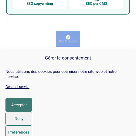
SEO copywriting
SEO per CMS
Gérer le consentement
Joomla (Extension)
Nous utilisons des cookies pour optimiser notre site web et notre
service.
Visita Joomla (Extension) →
Gestisci servizi
Accepter
CATEGORIA
SEO
Deny
© 2026 Twaino
• Creato con
GeneratePress
Préférences