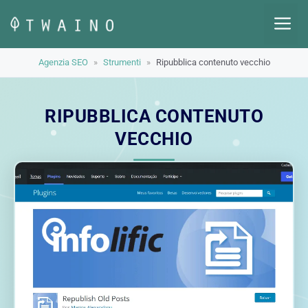
Vai
M
al
contenuto
Agenzia SEO
»
Strumenti
»
Ripubblica contenuto vecchio
RIPUBBLICA CONTENUTO
VECCHIO