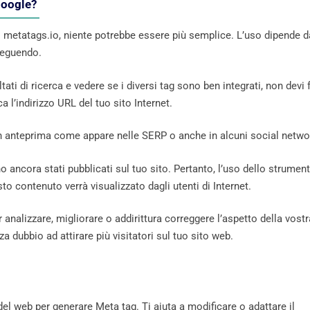
Google?
 metatags.io, niente potrebbe essere più semplice. L’uso dipende d
rseguendo.
tati di ricerca e vedere se i diversi tag sono ben integrati, non devi 
ca l’indirizzo URL del tuo sito Internet.
re in anteprima come appare nelle SERP o anche in alcuni social netw
 ancora stati pubblicati sul tuo sito. Pertanto, l’uso dello strumen
o contenuto verrà visualizzato dagli utenti di Internet.
 analizzare, migliorare o addirittura correggere l’aspetto della vostr
za dubbio ad attirare più visitatori sul tuo sito web.
l web per generare Meta tag. Ti aiuta a modificare o adattare il