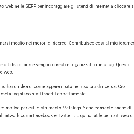
ito web nelle SERP per incoraggiare gli utenti di Internet a cliccare 
narsi meglio nei motori di ricerca. Contribuisce così al migliorame
ere un’idea di come vengono creati e organizzati i meta tag. Questo
ito web.
 hai un’idea di come appare il sito nei risultati di ricerca. Ciò
ri meta tag siano stati inseriti correttamente.
 altro motivo per cui lo strumento Metatags è che consente anche di
l network come Facebook e Twitter. . È quindi utile per i siti web c
.