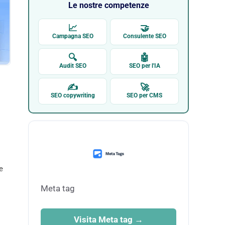
Le nostre competenze
📈
🤝
Campagna SEO
Consulente SEO
🔍
🤖
Audit SEO
SEO per l'IA
✍
🚀
SEO copywriting
SEO per CMS
e
Meta tag
Visita Meta tag →