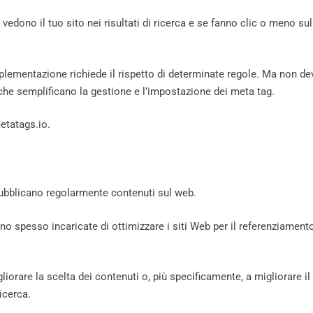
 vedono il tuo sito nei risultati di ricerca e se fanno clic o meno sul
mplementazione richiede il rispetto di determinate regole. Ma non de
 che semplificano la gestione e l’impostazione dei meta tag.
metatags.io.
 pubblicano regolarmente contenuti sul web.
o spesso incaricate di ottimizzare i siti Web per il referenziament
liorare la scelta dei contenuti o, più specificamente, a migliorare il
 ricerca.