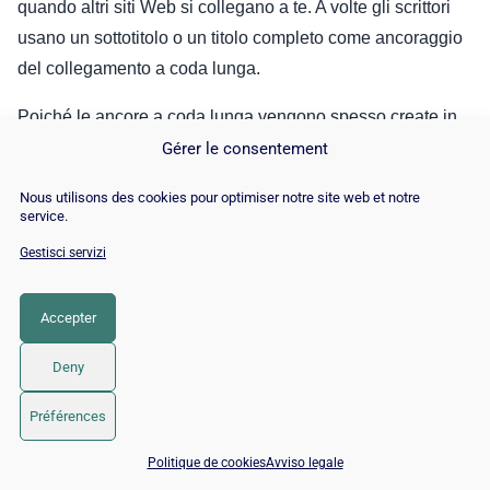
quando altri siti Web si collegano a te. A volte gli scrittori
usano un sottotitolo o un titolo completo come ancoraggio
del collegamento a coda lunga.
Poiché le ancore a coda lunga vengono spesso create in
modo naturale, non è necessario che siano l’obiettivo
Gérer le consentement
principale della tua strategia di link building.
Nous utilisons des cookies pour optimiser notre site web et notre
service.
Tuttavia, possono essere utili per diversificare il tuo profilo
Gestisci servizi
di collegamento e aiutarti a posizionarti più in alto per i
termini di parole chiave a coda lunga.
Accepter
1.3.11.dell’immagine
Deny
Gli ancoraggi del testo non sono gli unici tipi di
Préférences
ancoraggio. Le immagini possono anche essere utilizzate
per ancorare due pagine insieme. I motori di ricerca
📅 Prenota 15 min con un esperto SEO / GEO
Politique de cookies
Avviso legale
interpretano
il
tag Alt
di un’immagine
allo stesso modo del