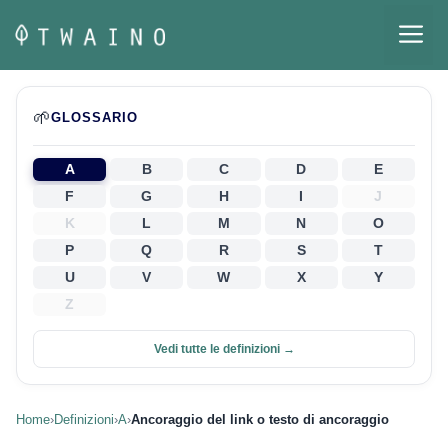
Vai
M
al
contenuto
🌱
GLOSSARIO
A
B
C
D
E
F
G
H
I
J
K
L
M
N
O
P
Q
R
S
T
U
V
W
X
Y
Z
Vedi tutte le definizioni →
Home
›
Definizioni
›
A
›
Ancoraggio del link o testo di ancoraggio