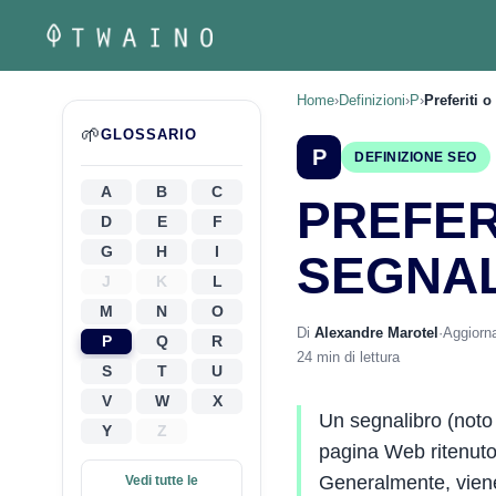
Vai
al
contenuto
Home
›
Definizioni
›
P
›
Preferiti 
🌱
GLOSSARIO
P
DEFINIZIONE SEO
A
B
C
PREFER
D
E
F
G
H
I
SEGNA
J
K
L
M
N
O
Di
Alexandre Marotel
·
Aggiorna
P
Q
R
24 min di lettura
S
T
U
V
W
X
Un segnalibro (noto 
Y
Z
pagina Web ritenuto 
Generalmente, viene 
Vedi tutte le