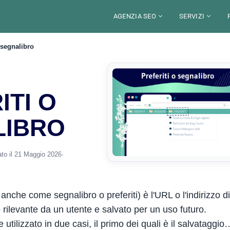
AGENZIA SEO
SERVIZI
o segnalibro
BLOG
DI
CAMPAGNA
DEFINIZIONE
SETTORI
CONSULTAN
STRUMENTI SEO
SEO
AGENZIA SEO FRANCESE
AUDIT SEO
AUDIT SEO GRATIS
VIDEO SEO
ITI O
NEGOZIO
CONTATORE DI PAROLE
WEBMARKETING
RECLUTAMENTO
SEO PER C
ALTRE DOMANDE POSTE
PER CREARE UN SITO WEB
RISORSE
LIBRO
ALEXANDRE MAROTEL
GEO / SEO P
SIMULATORE SERP
CREAZIONE DI AFFARI
Il tuo partner SEO
500+ stru
YOUTUBE
EMBED CODE GENERATOR
INFOGRAFICA
SEO WEB C
8 anni di esperienza per po
Strumenti gra
PLATTAFORMA DI ARTICOLI PER GLI OS
CASSETTA DEGLI ATTREZZI
la tua visibilita organica.
padroneggiar
FORMAZION
to il 21 Maggio 2026
·
ILLUSTRAZI
Scopri l'agenzi
Espl
anche come segnalibro o preferiti) è l'URL o l'indirizzo d
rilevante da un utente e salvato per un uso futuro.
utilizzato in due casi, il primo dei quali è il salvataggio