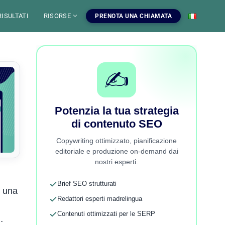
RISULTATI
RISORSE
PRENOTA UNA CHIAMATA
 SEO
T SEO
✍️
MS
Potenzia la tua strategia
ER LE IA
di contenuto SEO
menti SEO
I nostri servizi SEO
OPYWRITING
tenziare
tuiti, blog e risorse per
Campagne SEO, audit, copywriting e
PITI
Copywriting ottimizzato, pianificazione
e il SEO.
strategia di contenuto.
E SEO ONLINE
editoriale e produzione on-demand dai
nostri esperti.
ONI E GRAFICA COMPUTERIZZATA
a
ora gli strumenti
Vedi i nostri servizi
Brief SEO strutturati
i una
Redattori esperti madrelingua
Contenuti ottimizzati per le SERP
…