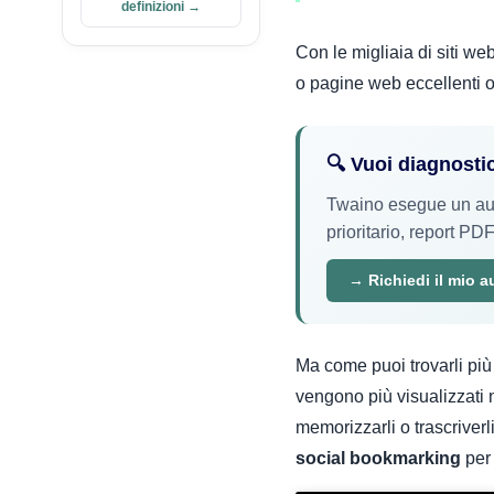
definizioni →
Con le migliaia di siti web
o pagine web eccellenti o 
🔍 Vuoi diagnosti
Twaino esegue un audi
prioritario, report PDF
→ Richiedi il mio a
Ma come puoi trovarli pi
vengono più visualizzati n
memorizzarli o trascriverli
social bookmarking
per 