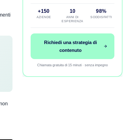
+150
10
98%
umenti
AZIENDE
ANNI DI
SODDISFATTI
ESPERIENZA
Richiedi una strategia di
contenuto
Chiamata gratuita di 15 minuti · senza impegno
 non