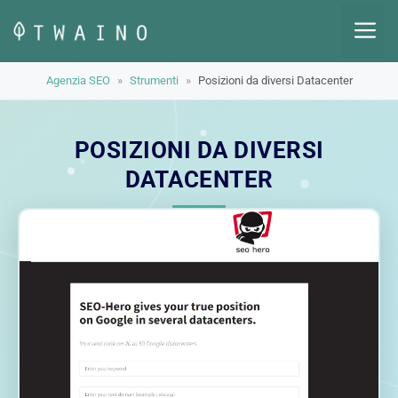
Vai
M
al
contenuto
Agenzia SEO
»
Strumenti
»
Posizioni da diversi Datacenter
POSIZIONI DA DIVERSI
DATACENTER