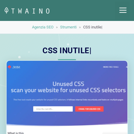
Vai
M
al
contenuto
Agenzia SEO
»
Strumenti
»
CSS inutile|
CSS INUTILE|