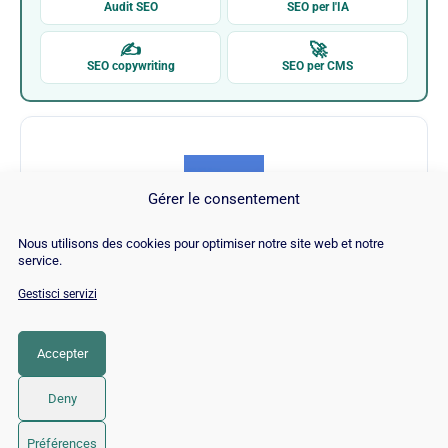
Audit SEO
SEO per l'IA
✍
🚀
SEO copywriting
SEO per CMS
Gérer le consentement
Nous utilisons des cookies pour optimiser notre site web et notre
JitBit
service.
Gestisci servizi
Visita JitBit →
Accepter
CATEGORIA
SEO
Deny
© 2026 Twaino
• Creato con
GeneratePress
Préférences