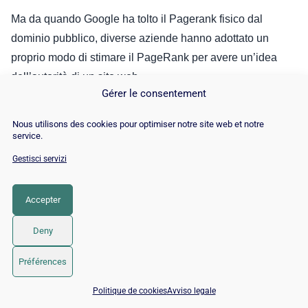
Ma da quando Google ha tolto il Pagerank fisico dal
dominio pubblico, diverse aziende hanno adottato un
proprio modo di stimare il PageRank per avere un’idea
dell’autorità di un sito web.
Gérer le consentement
E tra queste aziende, la misura di Semrush, comunemente
Nous utilisons des cookies pour optimiser notre site web et notre
nota come “Score Authority”, sembra essere affidabile
service.
grazie all’intera comunità SEO che la utilizza ogni giorno.
Gestisci servizi
Accepter
Deny
Préférences
📅 Prenota 15 min con un esperto SEO / GEO
Politique de cookies
Avviso legale