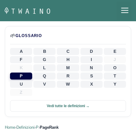
Vai
M
al
contenuto
🌱
GLOSSARIO
A
B
C
D
E
F
G
H
I
J
K
L
M
N
O
P
Q
R
S
T
U
V
W
X
Y
Z
Vedi tutte le definizioni →
Home
›
Definizioni
›
P
›
PageRank