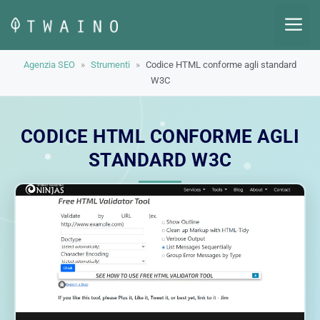
Vai
M
al
contenuto
Agenzia SEO
»
Strumenti
»
Codice HTML conforme agli standard
W3C
CODICE HTML CONFORME AGLI
STANDARD W3C