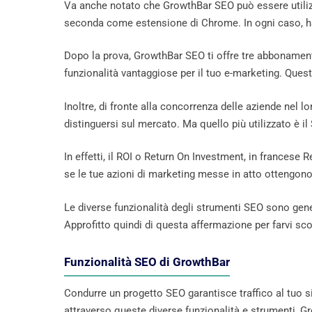
Va anche notato che GrowthBar SEO può essere utiliz
seconda come estensione di Chrome. In ogni caso, hai 
Dopo la prova, GrowthBar SEO ti offre tre abbonamenti
funzionalità vantaggiose per il tuo e-marketing. Ques
Inoltre, di fronte alla concorrenza delle aziende nel lo
distinguersi sul mercato. Ma quello più utilizzato è 
In effetti, il ROI o Return On Investment, in francese R
se le tue azioni di marketing messe in atto ottengono 
Le diverse funzionalità degli strumenti SEO sono gene
Approfitto quindi di questa affermazione per farvi scop
Funzionalità SEO di GrowthBar
Condurre un progetto SEO garantisce traffico al tuo si
attraverso queste diverse funzionalità e strumenti, 