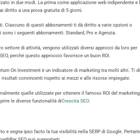
zato in due modi. La prima come applicazione web indipendente e 
diritto a una prova gratuita di 5 giorni.
. Ciascuno di questi abbonamenti ti dà diritto a varie opzioni o
ti sono i seguenti abbonamenti: Standard, Pro e Agenzia.
ro settore di attività, vengono utilizzati diversi approcci da loro per
il SEO, perché questo approccio favorisce un buon ROI.
eturn On Investment è un indicatore di marketing tra molti altri. Ti d
risultati convincenti rispetto ai mezzi e alle risorse impiegate.
ralmente quelle utilizzate per ottenere il famoso ROI del marketing
rire le diverse funzionalità di
Crescita SEO
.
to e segna ipso facto la tua visibilità nella SERP di Google. Pertant
GrowthBar SEO può supportarti.