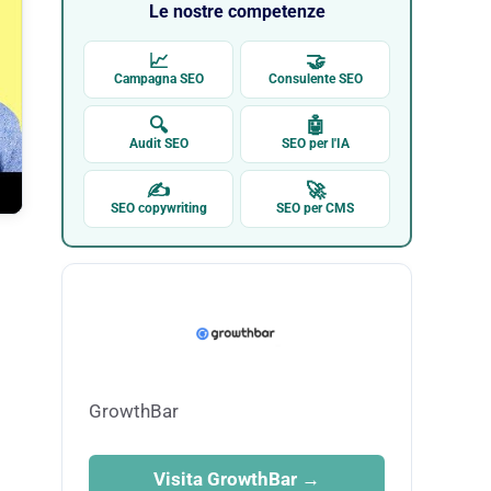
Le nostre competenze
📈
🤝
Campagna SEO
Consulente SEO
🔍
🤖
Audit SEO
SEO per l'IA
✍
🚀
SEO copywriting
SEO per CMS
GrowthBar
Visita GrowthBar →