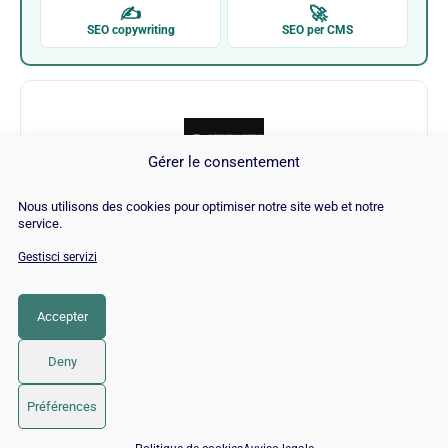
✍
🚀
SEO copywriting
SEO per CMS
Gérer le consentement
Nous utilisons des cookies pour optimiser notre site web et notre
Internet Marketing Ninjas
service.
Gestisci servizi
Visita Internet Marketing Ninjas →
Accepter
CATEGORIA
SEO
Deny
© 2026 Twaino
• Creato con
GeneratePress
Préférences
📅 Prenota 15 min con un esperto SEO / GEO