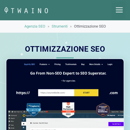
Vai
M
al
contenuto
Agenzia SEO
»
Strumenti
»
Ottimizzazione SEO
OTTIMIZZAZIONE SEO