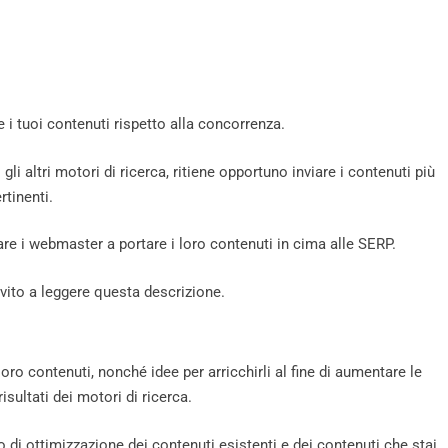
e i tuoi contenuti rispetto alla concorrenza.
li altri motori di ricerca, ritiene opportuno inviare i contenuti più
rtinenti.
are i webmaster a portare i loro contenuti in cima alle SERP.
nvito a leggere questa descrizione.
 loro contenuti, nonché idee per arricchirli al fine di aumentare le
risultati dei motori di ricerca.
o di ottimizzazione dei contenuti esistenti e dei contenuti che stai