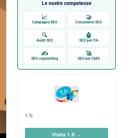
Le nostre competenze
📈
🤝
Campagna SEO
Consulente SEO
🔍
🤖
Audit SEO
SEO per l'IA
✍
🚀
SEO copywriting
SEO per CMS
1.fr
Visita 1.fr →