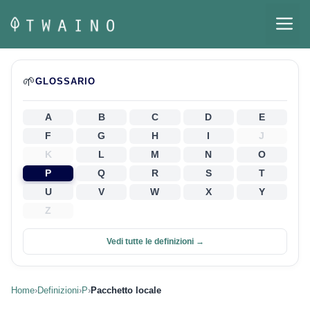
Vai
M
al
contenuto
🌱
GLOSSARIO
A
B
C
D
E
F
G
H
I
J
K
L
M
N
O
P
Q
R
S
T
U
V
W
X
Y
Z
Vedi tutte le definizioni →
Home
›
Definizioni
›
P
›
Pacchetto locale