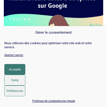
Gérer le consentement
Nous utilisons des cookies pour optimiser notre site web et notre
service.
Gestisci servizi
Accepter
Deny
Préférences
Ecco un articolo tratto dal mio blog che le insegnerà
come
📅 Prenota 15 min con un esperto SEO / GEO
creare e impostare correttamente Google My Business
.
Politique de cookies
Avviso legale