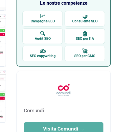
Le nostre competenze
📈
🤝
Campagna SEO
Consulente SEO
🔍
🤖
Audit SEO
SEO per l'IA
✍
🚀
SEO copywriting
SEO per CMS
Comundi
Visita Comundi →