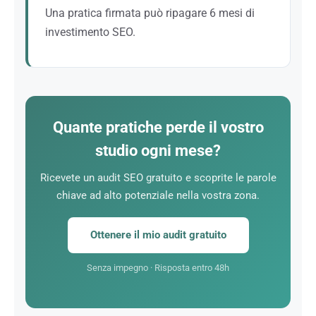
visitatori.
Una pratica firmata può ripagare 6 mesi di
investimento SEO.
L’alto valore per cliente rende il SEO particolarmente
attrattivo per i broker. Il ROI a 18 mesi supera
spesso il 500%.
Quante pratiche perde il vostro
studio ogni mese?
Ricevete un audit SEO gratuito e scoprite le parole
chiave ad alto potenziale nella vostra zona.
Ottenere il mio audit gratuito
Senza impegno · Risposta entro 48h