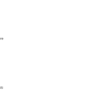
ere
iti