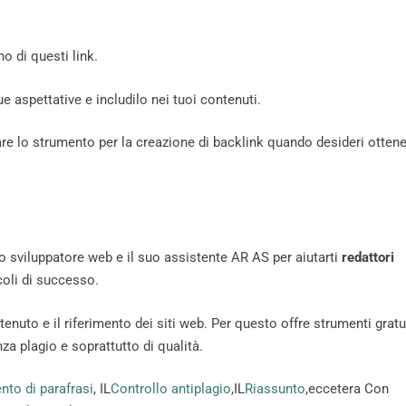
o di questi link.
ue aspettative e includilo nei tuoi contenuti.
zzare lo strumento per la creazione di backlink quando desideri otten
no sviluppatore web e il suo assistente AR AS per aiutarti
redattori
coli di successo.
ntenuto e il riferimento dei siti web. Per questo offre strumenti gratu
za plagio e soprattutto di qualità.
nto di parafrasi
, IL
Controllo antiplagio
,IL
Riassunto
,eccetera Con