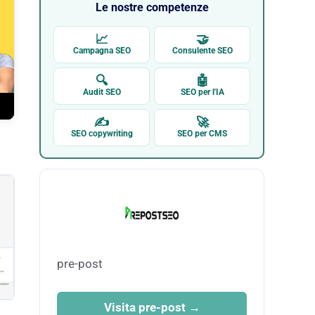
Le nostre competenze
📈
🤝
Campagna SEO
Consulente SEO
🔍
🤖
Audit SEO
SEO per l'IA
✍
🚀
SEO copywriting
SEO per CMS
pre-post
Visita pre-post →