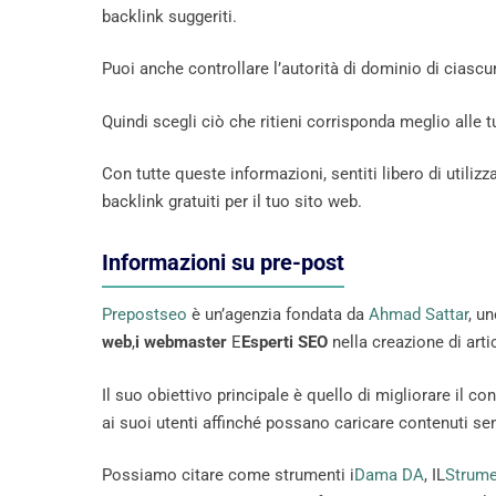
backlink suggeriti.
Puoi anche controllare l’autorità di dominio di ciascun
Quindi scegli ciò che ritieni corrisponda meglio alle t
Con tutte queste informazioni, sentiti libero di utili
backlink gratuiti per il tuo sito web.
Informazioni su pre-post
Prepostseo
è un’agenzia fondata da
Ahmad Sattar
, u
web
,
i webmaster
E
Esperti SEO
nella creazione di arti
Il suo obiettivo principale è quello di migliorare il co
ai suoi utenti affinché possano caricare contenuti sen
Possiamo citare come strumenti i
Dama DA
, IL
Strume