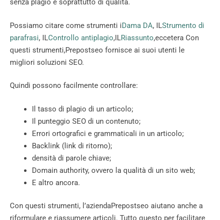
senza plagio e soprattutto di qualità.
Possiamo citare come strumenti i
Dama DA
, IL
Strumento di
parafrasi
, IL
Controllo antiplagio
,IL
Riassunto
,eccetera Con
questi strumenti,Prepostseo fornisce ai suoi utenti le
migliori soluzioni SEO.
Quindi possono facilmente controllare:
Il tasso di plagio di un articolo;
Il punteggio SEO di un contenuto;
Errori ortografici e grammaticali in un articolo;
Backlink (link di ritorno);
densità di parole chiave;
Domain authority, ovvero la qualità di un sito web;
E altro ancora.
Con questi strumenti, l’aziendaPrepostseo aiutano anche a
riformulare e riassumere articoli. Tutto questo per facilitare