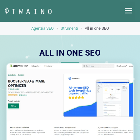
Vai
M
al
contenuto
Agenzia SEO
»
Strumenti
»
All in one SEO
ALL IN ONE SEO