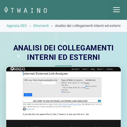
Vai
M
al
contenuto
Agenzia SEO
»
Strumenti
»
Analisi dei collegamenti interni ed esterni
ANALISI DEI COLLEGAMENTI
INTERNI ED ESTERNI