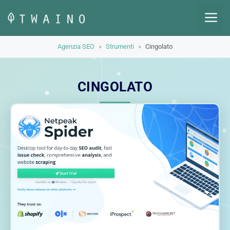
Vai
M
al
contenuto
Agenzia SEO
»
Strumenti
»
Cingolato
CINGOLATO