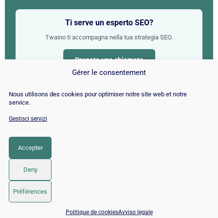
Ti serve un esperto SEO?
Twaino ti accompagna nella tua strategia SEO.
Prenota una chiamata
Gérer le consentement
Nous utilisons des cookies pour optimiser notre site web et notre
Le nostre competenze
service.
Gestisci servizi
📈
🤝
Campagna SEO
Consulente SEO
Accepter
🔍
🤖
Audit SEO
SEO per l'IA
Deny
✍
🚀
SEO copywriting
SEO per CMS
Préférences
📅 Prenota 15 min con un esperto SEO / GEO
Politique de cookies
Avviso legale