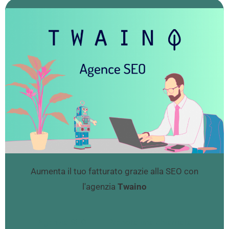
Aumenta il tuo fatturato grazie alla SEO con
l'agenzia
Twaino
Agenzia SEO
Prenota una chiamata