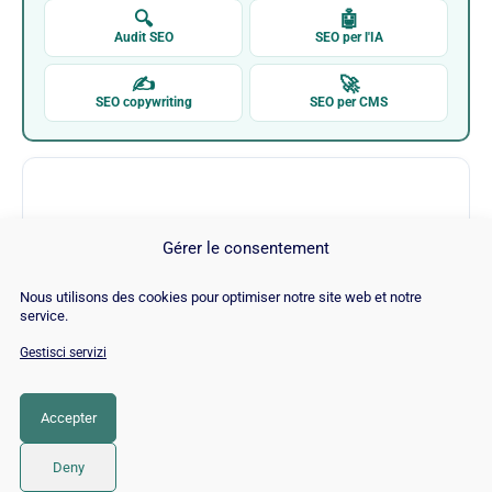
🔍
🤖
Audit SEO
SEO per l'IA
✍
🚀
SEO copywriting
SEO per CMS
Gérer le consentement
Nous utilisons des cookies pour optimiser notre site web et notre
SERP Trends (Extension)
service.
Gestisci servizi
Visita SERP Trends (Extension) →
Accepter
CATEGORIA
SEO
Deny
© 2026 Twaino
• Creato con
GeneratePress