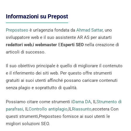
Informazioni su Prepost
Prepostseo
è un’agenzia fondata da
Ahmad Sattar
, uno
sviluppatore web e il suo assistente AR AS per aiutarti
redattori web
,
i webmaster
E
Esperti SEO
nella creazione di
articoli di successo.
Il suo obiettivo principale è quello di migliorare il contenuto
e il riferimento dei siti web. Per questo offre strumenti
gratuiti ai suoi utenti affinché possano caricare contenuti
senza plagio e soprattutto di qualità.
Possiamo citare come strumenti i
Dama DA
, IL
Strumento di
parafrasi
, IL
Controllo antiplagio
,IL
Riassunto
,eccetera Con
questi strumenti,Prepostseo fornisce ai suoi utenti le
migliori soluzioni SEO.