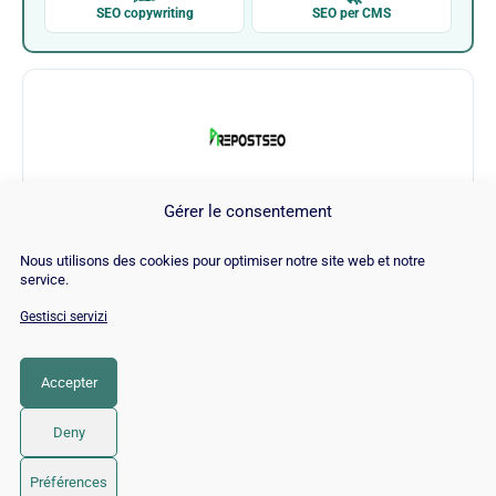
SEO copywriting
SEO per CMS
Gérer le consentement
Prepost
Nous utilisons des cookies pour optimiser notre site web et notre
service.
Visita Prepost →
Gestisci servizi
Accepter
CATEGORIA
SEO
Deny
© 2026 Twaino
• Creato con
GeneratePress
Préférences