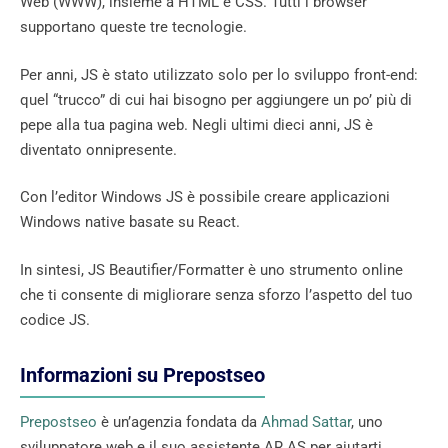
Web (WWW), insieme a HTML e CSS. Tutti i browser
supportano queste tre tecnologie.
Per anni, JS è stato utilizzato solo per lo sviluppo front-end:
quel “trucco” di cui hai bisogno per aggiungere un po’ più di
pepe alla tua pagina web. Negli ultimi dieci anni, JS è
diventato onnipresente.
Con l’editor Windows JS è possibile creare applicazioni
Windows native basate su React.
In sintesi, JS Beautifier/Formatter è uno strumento online
che ti consente di migliorare senza sforzo l’aspetto del tuo
codice JS.
Informazioni su Prepostseo
Prepostseo
è un’agenzia fondata da
Ahmad Sattar
, uno
sviluppatore web e il suo assistente AR AS per aiutarti