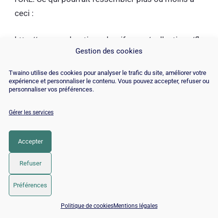
ceci :
http://www.maboutiqueshopify.com/collections/fl
Gestion des cookies
eurs-de-noel
Twaino utilise des cookies pour analyser le trafic du site, améliorer votre
Mais parfois, il peut arriver que vous vouliez
expérience et personnaliser le contenu. Vous pouvez accepter, refuser ou
personnaliser vos préférences.
personnaliser votre slug et l’optimiser par exemple
sur un mot-clé plus à longue traîne, « fleurs de noël
Gérer les services
livraison gratuite » par exemple.
Accepter
Étapes pour personnaliser vos URL sur Shopify :
Refuser
Pour personnaliser l’URL d’une page, cliquez
Préférences
sur l’option « Pages » dans le menu à gauche
📅 Réserver 15 min avec un expert SEO / GEO
;
Politique de cookies
Mentions légales