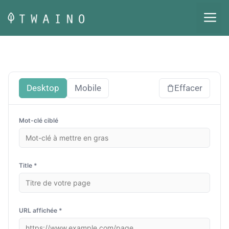
Aller
M
au
contenu
Desktop
Mobile
Effacer
Mot-clé ciblé
Title *
URL affichée *