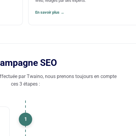
Web, rédigés par des experts.
Nous sommes convaincus qu’une entreprise 
devrait pas dépendre des publicités passagèr
En savoir plus →
être visible sur la toile, mais plutôt apprendre 
développer ses atouts. Et nous l’aidons à dép
ailes.
Avec une équipe d’experts passionnés du SEO
l’agence Twaino met à votre disposition des s
de qualité pour aider votre société à atteindre
ampagne SEO
objectifs et à se faire un nom dans votre dom
le Net.
ectuée par Twaino, nous prenons toujours en compte
ces 3 étapes :
1