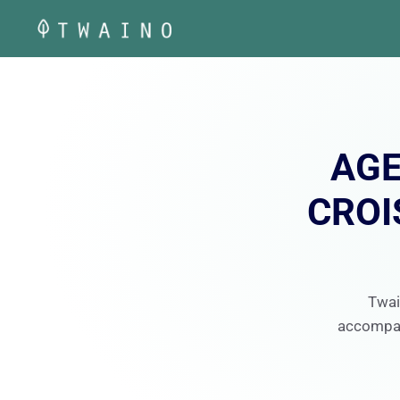
Aller
au
contenu
AGE
CROI
Twai
accompagn