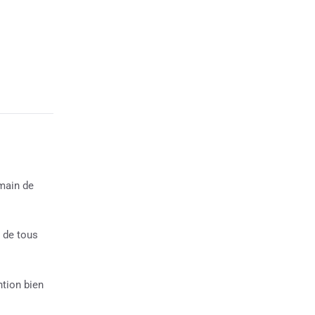
eu de
 toutes
le mieux,
trant
r
t qu’il
mpagne
mpagne
main de
n de tous
ntion bien