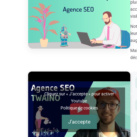
plu
acc
visi
Not
leu
aug
Mai
déc
Cliquez sur « J’accepte » pour activer
Youtube
Politique de cookies
J’accepte