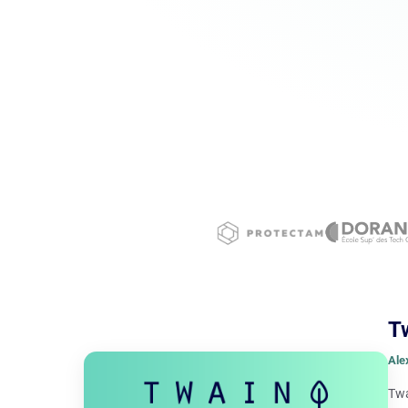
T
Ale
Twa