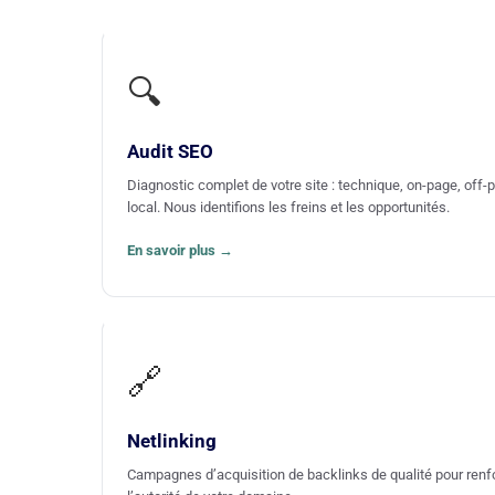
naturel reste une discipline où les efforts finis
toujours par être récompensés.
Alors peu importe votre secteur d’activité et v
🔍
région, vous pouvez avoir l’assurance que l’a
Twaino dispose des compétences et des moy
nécessaires pour vous aider à améliorer la cr
Audit SEO
numérique de votre entreprise.
Diagnostic complet de votre site : technique, on-page, off-
local. Nous identifions les freins et les opportunités.
En savoir plus →
🔗
Netlinking
Campagnes d’acquisition de backlinks de qualité pour renf