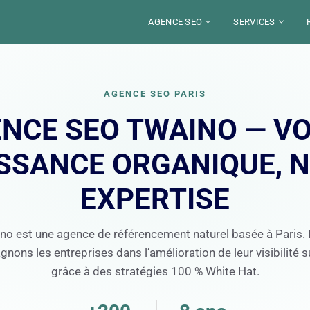
AGENCE SEO
SERVICES
A PROPOS
BLOG
CAMPAGNE S
NEWSLETTER SE
SECTEURS
CONSULTANT
AGENCE SEO PARIS
RESSOURCES
DÉFINITIONS SE
LOCALISATIONS
AUDIT SEO
NCE SEO TWAINO — V
SEO
BOUTIQUE SEO
VIDÉOS SEO
RECRUTEMENT
SEO PAR CMS
YOUTUBE
WEBMARKETING
SSANCE ORGANIQUE, 
ALEXANDRE MAROTEL
GEO / SEO IA
CRÉATION SITE 
BOÎTE À OUTILS
Votre partenaire SEO
Nos se
500+
START UP
RÉDACTION W
EXPERTISE
8 ans d'expertise pour booster
Campagne
Outil
visibilite organique.
et strat
pour 
FORMATIONS
Decouvrir l'agence
no est une agence de référencement naturel basée à Paris.
ons les entreprises dans l’amélioration de leur visibilité 
grâce à des stratégies 100 % White Hat.