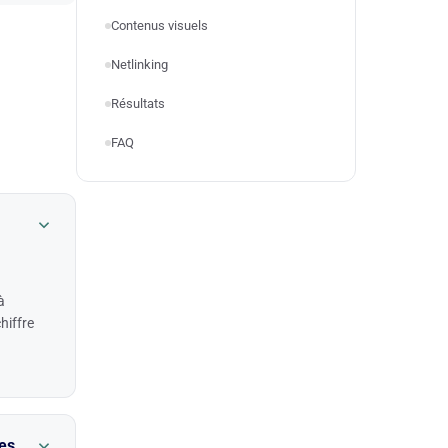
Contenus visuels
Netlinking
Résultats
FAQ
à
hiffre
possible
mérique,
es