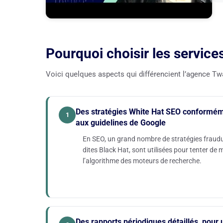
Pourquoi choisir les service
Voici quelques aspects qui différencient l’agence T
Des stratégies White Hat SEO conformé
1
aux guidelines de Google
En SEO, un grand nombre de stratégies fraud
dites Black Hat, sont utilisées pour tenter de 
l’algorithme des moteurs de recherche.
Certaines agences SEO n’hésitent pas à recour
stratégies Black Hat pour essayer d’honorer 
promesses trop optimistes. Il peut s’agir par
de la « garantie » d’acquérir une quantité
Des rapports périodiques détaillés, pour