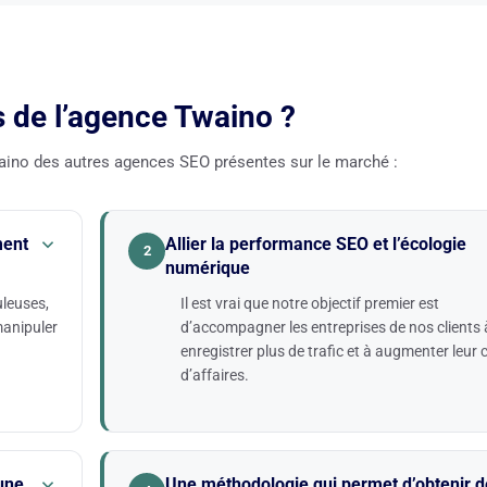
s de l’agence Twaino ?
waino des autres agences SEO présentes sur le marché :
ment
Allier la performance SEO et l’écologie
2
numérique
uleuses,
Il est vrai que notre objectif premier est
manipuler
d’accompagner les entreprises de nos clients 
enregistrer plus de trafic et à augmenter leur c
d’affaires.
ir à ces
Nous sommes convaincus qu’il est tout à fait 
des
de combiner performance SEO et écologie nu
 exemple
pour un environnement plus sain.
 une
Une méthodologie qui permet d’obtenir d